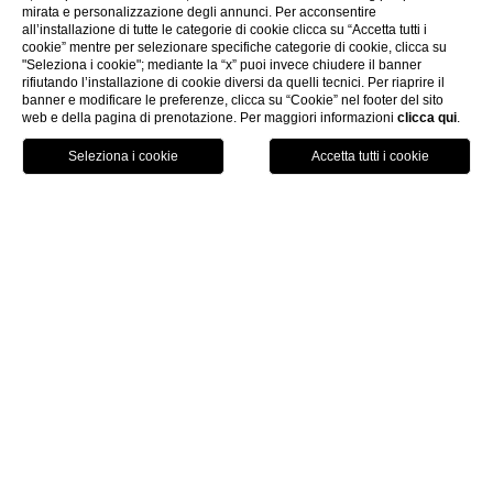
mirata e personalizzazione degli annunci. Per acconsentire
all’installazione di tutte le categorie di cookie clicca su “Accetta tutti i
cookie” mentre per selezionare specifiche categorie di cookie, clicca su
"Seleziona i cookie"; mediante la “x” puoi invece chiudere il banner
rifiutando l’installazione di cookie diversi da quelli tecnici. Per riaprire il
banner e modificare le preferenze, clicca su “Cookie” nel footer del sito
Offerte speciali
web e della pagina di prenotazione. Per maggiori informazioni
clicca qui
.
CONTATTI
PRENOTA
MENU
Ti trovi: Home
Hotel
CHIUDI
HOTEL
Accoglienza e comfort a due passi dal centro di
Milano
L'hotel dispone di 166 camere e 94 appartamenti, con
ambienti accoglienti e spaziosi per offrire il massimo del
comfort e del relax. Un perfetto mix tra
business e leisure
,
ideale anche per lunghi soggiorni.